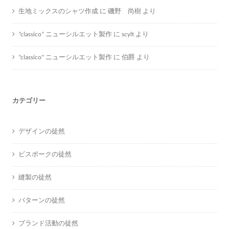
生地ミックスのシャツ作成
に
磯野 尚樹
より
”classico” ニューシルエット製作
に
scylt
より
”classico” ニューシルエット製作
に
伯爵
より
カテゴリー
デザインの徒然
ビスポークの徒然
縫製の徒然
パターンの徒然
ブランド活動の徒然