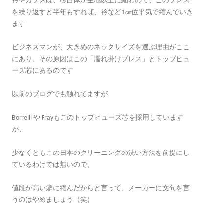
衿やカフスは、芯自体が生地以上に縮むので、このプレス
を繰り返すと半年もすれば、衿など1㎝位平気で縮んでいき
ます
ビジネスマンが、大きめのネックサイズを選ぶ理由がここ
にあり、その原因はこの「濡れ掛けプレス」とトップヒュ
ーズ芯にあるのです
以前のブログでも触れてますが、
Borrelli や Frayもこのトップヒューズ芯を採用しています
が、
少なくともこの日本のクリーニングの洗い方法を前提にし
ているわけでは無いので、
値段が高い癖に縮んだからと言って、メーカーに文句を言
うのはやめましょう（笑）