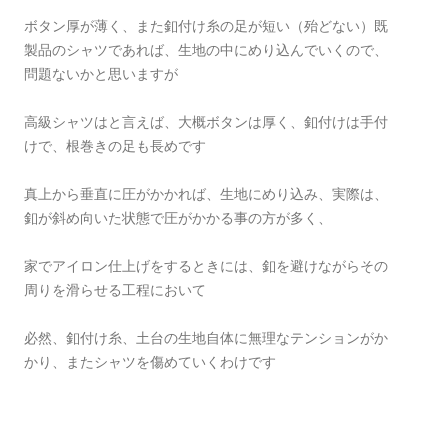
ボタン厚が薄く、また釦付け糸の足が短い（殆どない）既
製品のシャツであれば、生地の中にめり込んでいくので、
問題ないかと思いますが
高級シャツはと言えば、大概ボタンは厚く、釦付けは手付
けで、根巻きの足も長めです
真上から垂直に圧がかかれば、生地にめり込み、実際は、
釦が斜め向いた状態で圧がかかる事の方が多く、
家でアイロン仕上げをするときには、釦を避けながらその
周りを滑らせる工程において
必然、釦付け糸、土台の生地自体に無理なテンションがか
かり、またシャツを傷めていくわけです