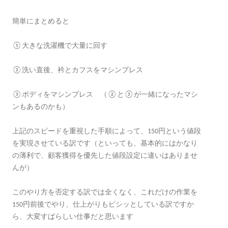
簡単にまとめると
①大きな洗濯機で大量に回す
②洗い直後、衿とカフスをマシンプレス
③ボディをマシンプレス （②と③が一緒になったマシ
ンもあるのかも）
上記のスピードを重視した手順によって、150円という値段
を実現させている訳です（といっても、基本的にはかなり
の薄利で、顧客獲得を優先した値段設定に違いはありませ
んが）
このやり方を否定する訳では全くなく、これだけの作業を
150円前後でやり、仕上がりもピシッとしている訳ですか
ら、大変すばらしい仕事だと思います