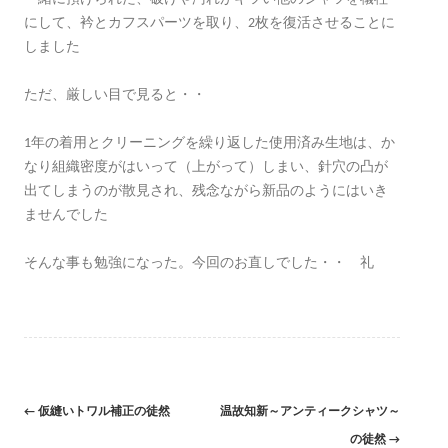
にして、衿とカフスパーツを取り、2枚を復活させることに
しました
ただ、厳しい目で見ると・・
1年の着用とクリーニングを繰り返した使用済み生地は、か
なり組織密度がはいって（上がって）しまい、針穴の凸が
出てしまうのが散見され、残念ながら新品のようにはいき
ませんでした
そんな事も勉強になった。今回のお直しでした・・ 礼
Post
←
仮縫いトワル補正の徒然
温故知新～アンティークシャツ～
navigation
の徒然
→