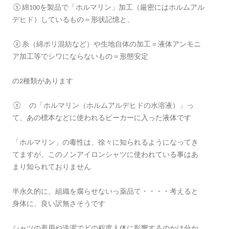
①綿100を製品で「ホルマリン」加工（厳密にはホルムアル
デヒド）しているもの＝形状記憶と、
②糸（綿ポリ混紡など）や生地自体の加工＝液体アンモニ
ア加工等でシワにならないもの＝形態安定
の2種類があります
① の「ホルマリン（ホルムアルデヒドの水溶液）」っ
て、あの標本などに使われるビーカーに入った液体です
「ホルマリン」の毒性は、徐々に知られるようになってき
てますが、このノンアイロンシャツに使われている事はあ
まり知られておりません
半永久的に、組織を腐らせないっ薬品て・・・・考えると
身体に、良い訳無さそうです
シャツの着用や洗濯でどの程度人体に影響するのかは分か