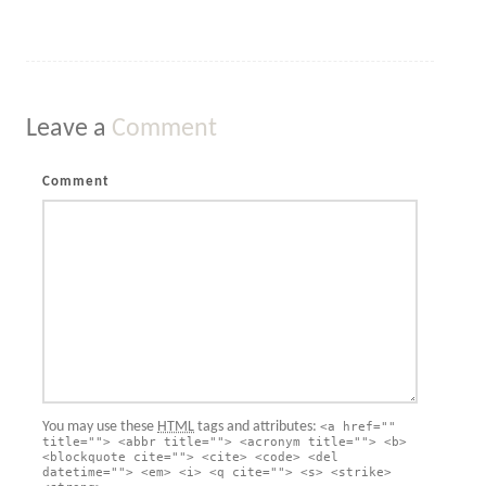
Leave a
Comment
Comment
You may use these
HTML
tags and attributes:
<a href=""
title=""> <abbr title=""> <acronym title=""> <b>
<blockquote cite=""> <cite> <code> <del
datetime=""> <em> <i> <q cite=""> <s> <strike>