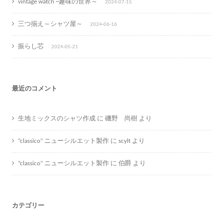
vintage watch ~趣味の世界～
2024-07-15
三つ揃え～シャツ屋～
2024-06-16
振らし芯
2024-05-21
最近のコメント
生地ミックスのシャツ作成
に
磯野 尚樹
より
”classico” ニューシルエット製作
に
scylt
より
”classico” ニューシルエット製作
に
伯爵
より
カテゴリー