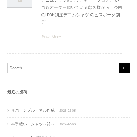
デニムシャツ流れで、もう一ブログ。 い
つもオーダー頂いている顧客様から、今回
のLEON別注デニムシャツ のビスポーク別
デ
Read More
Search
for:
最近の投稿
リバーシブル・ネル作成
2025-02-05
本手縫い シャツ～衿～
2024-10-03