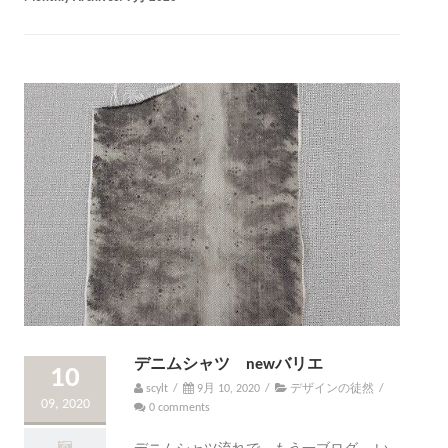
デニムシャツ newバリエ
10
scylt
/
9月 10, 2020
/
デザインの徒然
/
09, 2020
0 comments