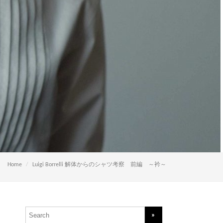
Home
Luigi Borrelli 解体からのシャツ考察 前編 ～衿～
Search