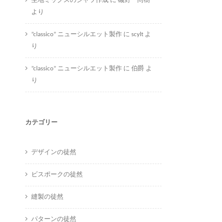
生地ミックスのシャツ作成
に
磯野 尚樹
より
”classico” ニューシルエット製作
に
scylt
よ
り
”classico” ニューシルエット製作
に
伯爵
よ
り
カテゴリー
デザインの徒然
ビスポークの徒然
縫製の徒然
パターンの徒然