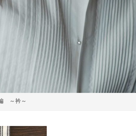
察 前編 ～衿～