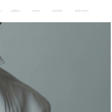
gallery
news
Contact
web store