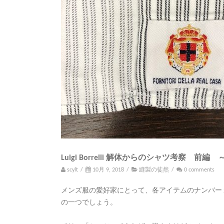
Luigi Borrelli 解体からのシャツ考察 前
scylt
/
10月 9, 2018
/
縫製の徒然
/
0 comments
メンズ服の愛好家にとって、各アイテムのナンバー
の一つでしょう。